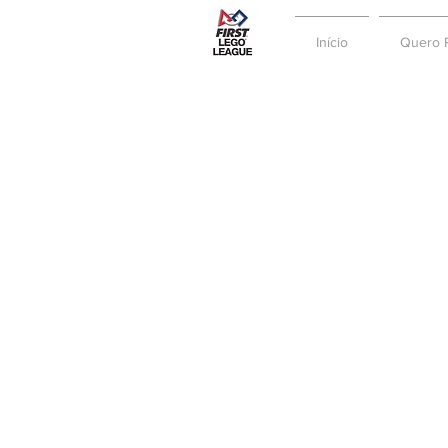
Início
Quero P