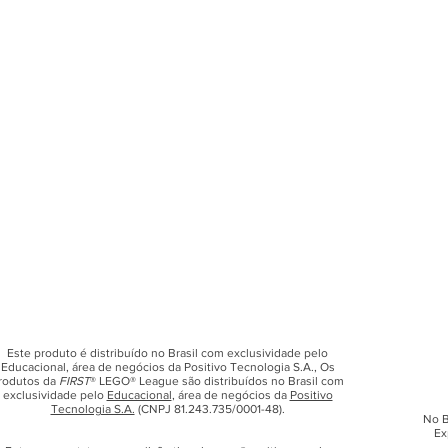
Este produto é distribuído no Brasil com exclusividade pelo
Educacional, área de negócios da Positivo Tecnologia S.A., Os
rodutos da
FIRST
® LEGO® League são distribuídos no Brasil com
exclusividade pelo
Educacional
, área de negócios da
Positivo
Tecnologia S.A.
(CNPJ 81.243.735/0001-48).
No B
Ex