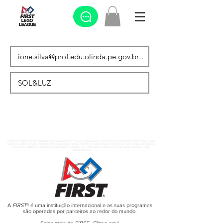
Venda os tapetes da temporada superpowered Play makers playmakers masterpiece submerged master piece super
powered cargo connect cargoconnect cargoconect cargo conect first lego league fll challenge sesi festival de robótica
torneio de robótica fll brasil first lego league challenge first lego league explore first lego league discover nova
temporada FLL
A
FIRST
® é uma instituição internacional e as suas programas
são operadas por parceiros ao redor do mundo.
Saiba mais da
FIRST
-
Clique aqui