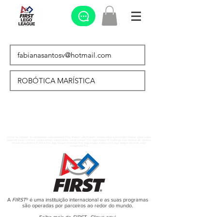
Venda os tapetes da temporada superpowered Play makers playmakers masterpiece submerged master piece super
powered cargo connect cargoconnect cargoconect cargo conect first lego league fll challenge sesi festival de robótica
torneio de robótica fll brasil first lego league challenge first lego league explore first lego league discover nova
temporada FLL
A
FIRST
® é uma instituição internacional e as suas programas
são operadas por parceiros ao redor do mundo.
Saiba mais da
FIRST
-
Clique aqui