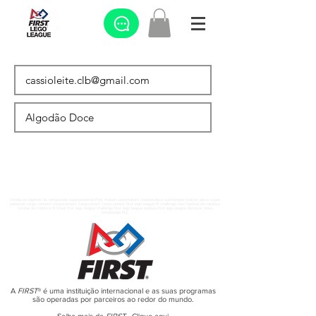
Venda os tapetes da temporada superpowered Play makers playmakers masterpiece submerged master piece super
powered cargo connect cargoconnect cargoconect cargo conect first lego league fll challenge sesi festival de robótica
torneio de robótica fll brasil first lego league challenge first lego league explore first lego league discover nova
temporada FLL
A
FIRST
® é uma instituição internacional e as suas programas
são operadas por parceiros ao redor do mundo.
Saiba mais da
FIRST
-
Clique aqui