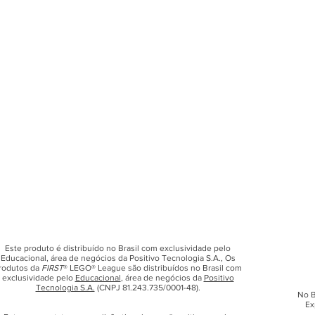
Este produto é distribuído no Brasil com exclusividade pelo
Educacional, área de negócios da Positivo Tecnologia S.A., Os
rodutos da
FIRST
® LEGO® League são distribuídos no Brasil com
exclusividade pelo
Educacional
, área de negócios da
Positivo
Tecnologia S.A.
(CNPJ 81.243.735/0001-48).
No B
Ex