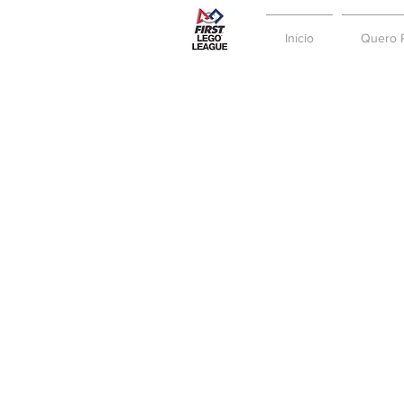
Início
Quero P