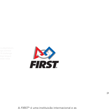
rs playmakers
rgo connect
fll challenge
t lego league
scover nova
p
A
FIRST
® é uma instituição internacional e as