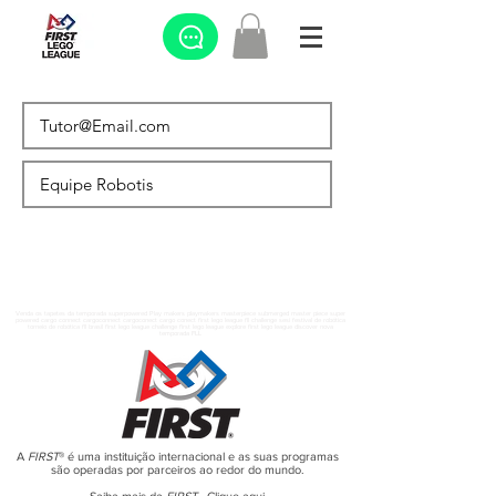
Venda os tapetes da temporada superpowered Play makers playmakers masterpiece submerged master piece super
powered cargo connect cargoconnect cargoconect cargo conect first lego league fll challenge sesi festival de robótica
torneio de robótica fll brasil first lego league challenge first lego league explore first lego league discover nova
temporada FLL
A
FIRST
® é uma instituição internacional e as suas programas
são operadas por parceiros ao redor do mundo.
Saiba mais da
FIRST
-
Clique aqui