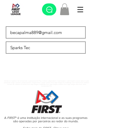
Venda os tapetes da temporada superpowered Play makers playmakers masterpiece submerged master piece super
powered cargo connect cargoconnect cargoconect cargo conect first lego league fll challenge sesi festival de robótica
torneio de robótica fll brasil first lego league challenge first lego league explore first lego league discover nova
temporada FLL
A
FIRST
® é uma instituição internacional e as suas programas
são operadas por parceiros ao redor do mundo.
Saiba mais da
FIRST
-
Clique aqui