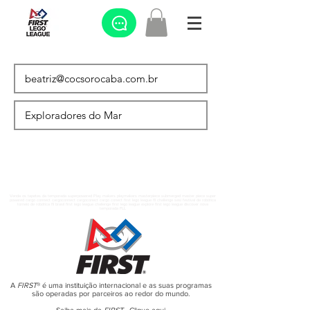
Venda os tapetes da temporada superpowered Play makers playmakers masterpiece submerged master piece super
powered cargo connect cargoconnect cargoconect cargo conect first lego league fll challenge sesi festival de robótica
torneio de robótica fll brasil first lego league challenge first lego league explore first lego league discover nova
temporada FLL
A
FIRST
® é uma instituição internacional e as suas programas
são operadas por parceiros ao redor do mundo.
Saiba mais da
FIRST
-
Clique aqui