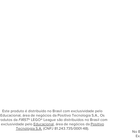
Este produto é distribuído no Brasil com exclusividade pelo
Educacional, área de negócios da Positivo Tecnologia S.A., Os
rodutos da
FIRST
® LEGO® League são distribuídos no Brasil com
exclusividade pelo
Educacional
, área de negócios da
Positivo
Tecnologia S.A.
(CNPJ 81.243.735/0001-48).
No B
Ex