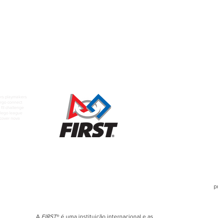
rs playmakers
rgo connect
fll challenge
t lego league
scover nova
p
A
FIRST
® é uma instituição internacional e as