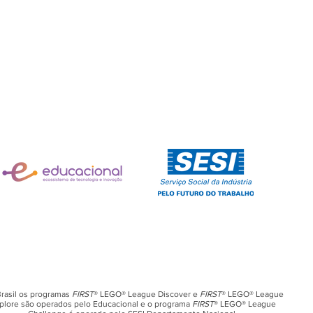
rasil os programas
FIRST
® LEGO® League Discover e
FIRST
® LEGO® League
plore são operados pelo Educacional e o programa
FIRST
® LEGO® League