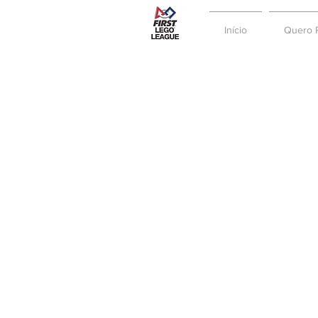
Início
Quero P