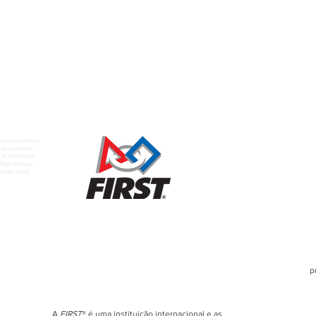
rs playmakers
rgo connect
fll challenge
t lego league
scover nova
p
A
FIRST
® é uma instituição internacional e as