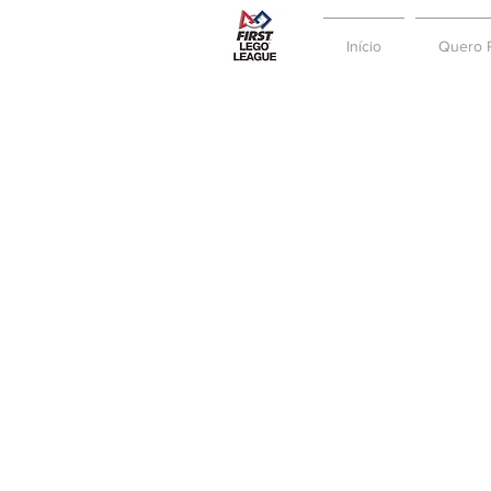
Início
Quero P