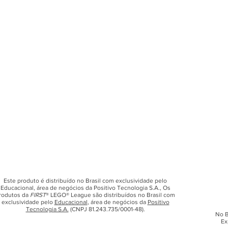
Este produto é distribuído no Brasil com exclusividade pelo
Educacional, área de negócios da Positivo Tecnologia S.A., Os
rodutos da
FIRST
® LEGO® League são distribuídos no Brasil com
exclusividade pelo
Educacional
, área de negócios da
Positivo
Tecnologia S.A.
(CNPJ 81.243.735/0001-48).
No B
Ex