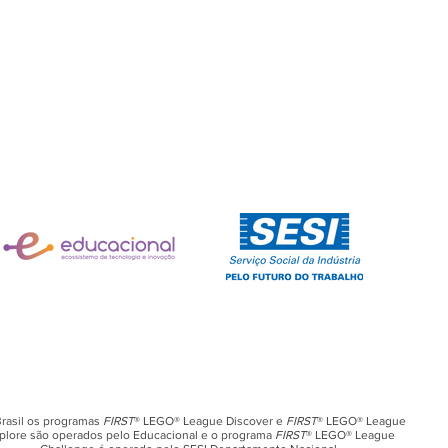
rasil os programas
FIRST
® LEGO® League Discover e
FIRST
® LEGO® League
plore são operados pelo Educacional e o programa
FIRST
® LEGO® League