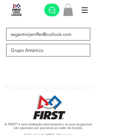
Venda os tapetes da temporada superpowered Play makers playmakers masterpiece submerged master piece super
powered cargo connect cargoconnect cargoconect cargo conect first lego league fll challenge sesi festival de robótica
torneio de robótica fll brasil first lego league challenge first lego league explore first lego league discover nova
temporada FLL
A
FIRST
® é uma instituição internacional e as suas programas
são operadas por parceiros ao redor do mundo.
Saiba mais da
FIRST
-
Clique aqui