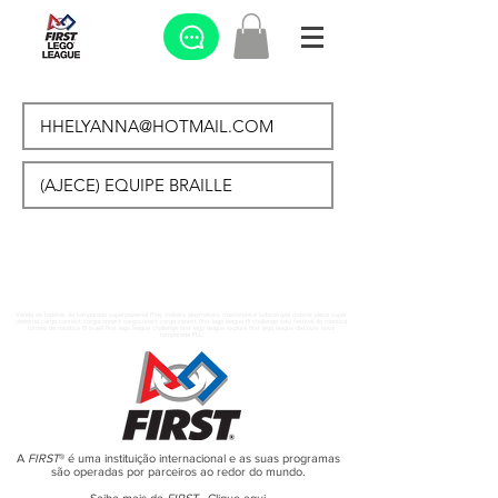
Venda os tapetes da temporada superpowered Play makers playmakers masterpiece submerged master piece super
powered cargo connect cargoconnect cargoconect cargo conect first lego league fll challenge sesi festival de robótica
torneio de robótica fll brasil first lego league challenge first lego league explore first lego league discover nova
temporada FLL
A
FIRST
® é uma instituição internacional e as suas programas
são operadas por parceiros ao redor do mundo.
Saiba mais da
FIRST
-
Clique aqui