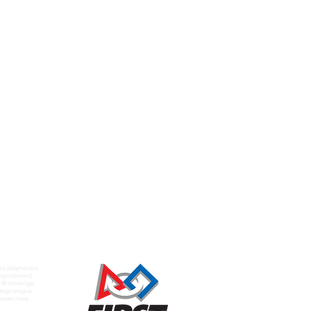
rs playmakers
rgo connect
fll challenge
t lego league
scover nova