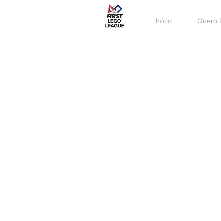
Início
Quero P