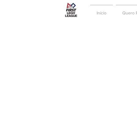
Início
Quero P