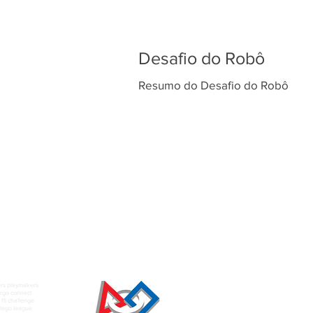
Desafio do Robô
Resumo do Desafio do Robô
rs playmakers
rgo connect
fll challenge
t lego league