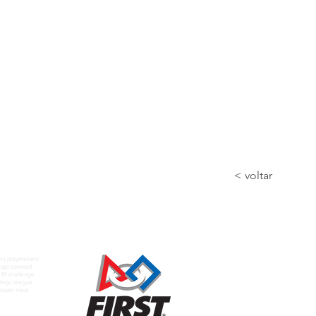
< voltar
rs playmakers
rgo connect
fll challenge
t lego league
scover nova