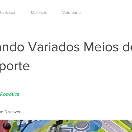
articipar
Materiais
Voluntário
zando Variados Meios d
porte
 Robótica
e Discover