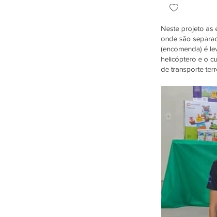
Neste projeto as
onde são separad
(encomenda) é le
helicóptero e o c
de transporte ter