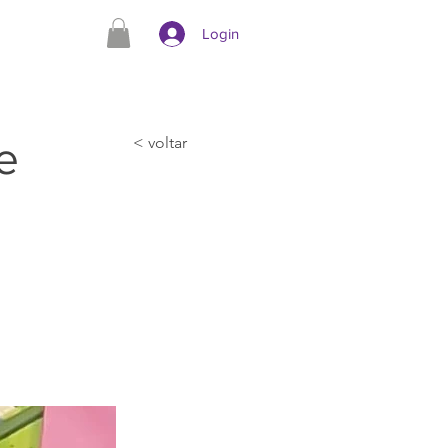
Login
e
< voltar