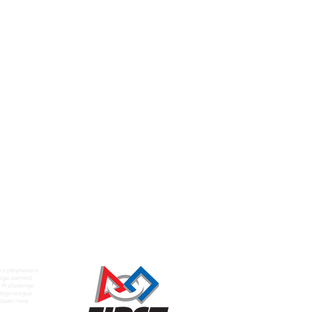
rs playmakers
rgo connect
fll challenge
t lego league
scover nova