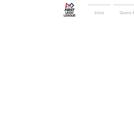
Início
Quero P