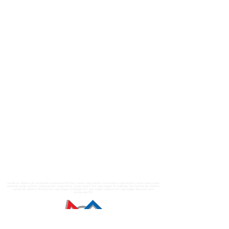
Venda os tapetes da temporada superpowered Play makers playmakers masterpiece submerged master piece super
powered cargo connect cargoconnect cargoconect cargo conect first lego league fll challenge sesi festival de robótica
torneio de robótica fll brasil first lego league challenge first lego league explore first lego league discover nova
temporada FLL