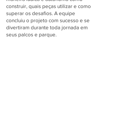
construir, quais peças utilizar e como
superar os desafios. A equipe
concluiu o projeto com sucesso e se
divertiram durante toda jornada em
seus palcos e parque.
Venda os tapetes da temporada superpowered Play makers playmakers masterpiece submerged master piece super
powered cargo connect cargoconnect cargoconect cargo conect first lego league fll challenge sesi festival de robótica
torneio de robótica fll brasil first lego league challenge first lego league explore first lego league discover nova
temporada FLL