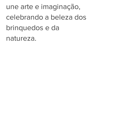
une arte e imaginação,
celebrando a beleza dos
brinquedos e da
natureza.
Venda os tapetes da temporada superpowered Play makers playmakers masterpiece submerged master piece super
powered cargo connect cargoconnect cargoconect cargo conect first lego league fll challenge sesi festival de robótica
torneio de robótica fll brasil first lego league challenge first lego league explore first lego league discover nova
temporada FLL