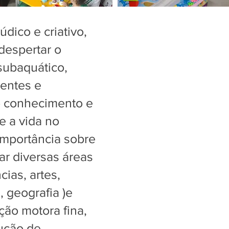
dico e criativo,
despertar o
subaquático,
ientes e
o conhecimento e
e a vida no
importância sobre
ar diversas áreas
ias, artes,
, geografia )e
ção motora fina,
lução de