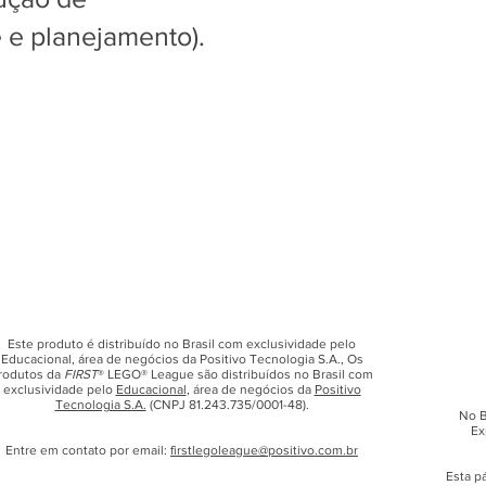
e e planejamento).
Este produto é distribuído no Brasil com exclusividade pelo
Educacional, área de negócios da Positivo Tecnologia S.A., Os
rodutos da
FIRST
® LEGO® League são distribuídos no Brasil com
exclusividade pelo
Educacional
, área de negócios da
Positivo
Tecnologia S.A.
(CNPJ 81.243.735/0001-48).
No B
Ex
Entre em contato por email:
firstlegoleague@positivo.com.br
Esta p