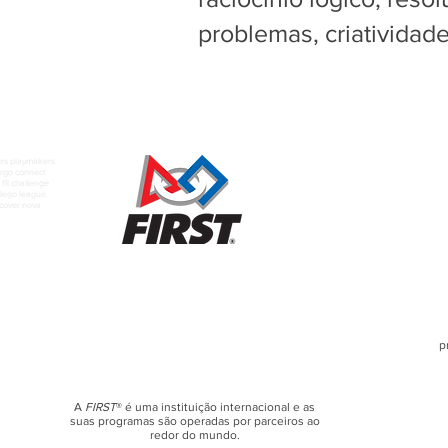
problemas, criatividad
rs playmakers
rgo connect
fll challenge
t lego league
scover nova
p
A
FIRST
® é uma instituição internacional e as
suas programas são operadas por parceiros ao
redor do mundo.