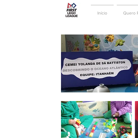
Início
Quero P