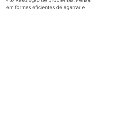
em formas eficientes de agarrar e
mover objetos, enfrentando d
Desafio do Robô
Resumo do Desafio do Robô