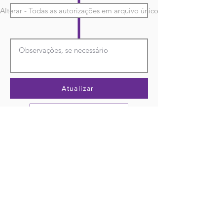
Alterar - Todas as autorizações em arquivo único
Atualizar
Sair sem salvar
Venda os tapetes da temporada superpowered Play makers playmakers masterpiece submerged master piece super