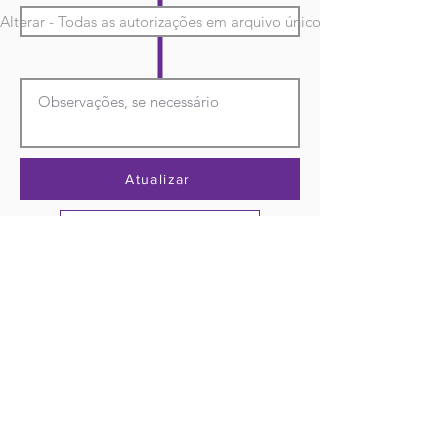
Alterar - Todas as autorizações em arquivo único
Atualizar
Sair sem salvar
Venda os tapetes da temporada superpowered Play makers playmakers masterpiece submerged master piece super