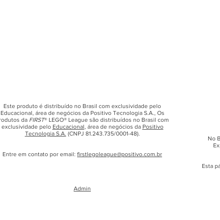
Este produto é distribuído no Brasil com exclusividade pelo
Educacional, área de negócios da Positivo Tecnologia S.A., Os
rodutos da
FIRST
® LEGO® League são distribuídos no Brasil com
exclusividade pelo
Educacional
, área de negócios da
Positivo
Tecnologia S.A.
(CNPJ 81.243.735/0001-48).
No B
Ex
Entre em contato por email:
firstlegoleague@positivo.com.br
Esta p
Admin