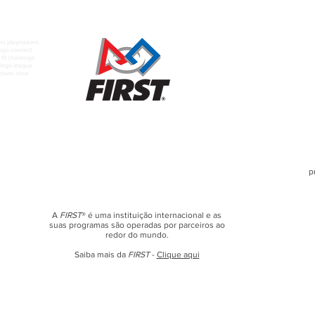
rs playmakers
rgo connect
fll challenge
t lego league
scover nova
p
A
FIRST
® é uma instituição internacional e as
suas programas são operadas por parceiros ao
redor do mundo.
Saiba mais da
FIRST
-
Clique aqui